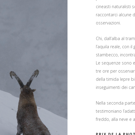
cineasti naturalisti 
raccontarci alcune d
osservazioni.
Chi, dall’alba al tra
l’aquila reale, con i
stambecco, incontra 
Le sequenze sono ec
tre ore per osservar
della timida lepre bi
inseguimenti dei cam
Nella seconda parte 
testimoniano l’adat
freddo, alla neve e 
PRIX DE LA PHO