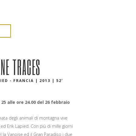
UNE TRACES
IED - FRANCIA | 2013 | 52’
 25 alle ore 24.00 del 26 febbraio
ata degli animali di montagna vive
 ed Erik Lapied. Con più di mille giorni
el la Vanoise ed il Gran Paradiso i due