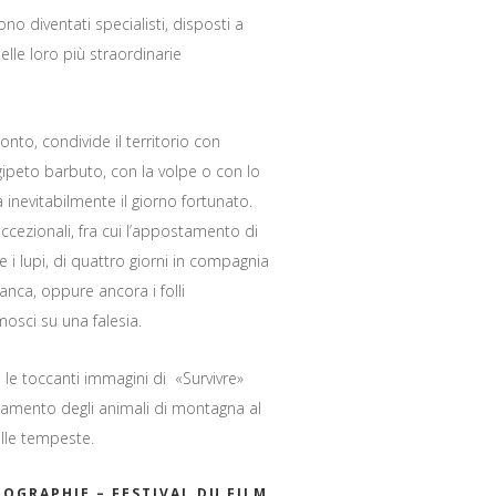
sono diventati specialisti, disposti a
elle loro più straordinarie
monto, condivide il territorio con
l gipeto barbuto, con la volpe o con lo
inevitabilmente il giorno fortunato.
cezionali, fra cui l’appostamento di
e i lupi, di quattro giorni in compagnia
anca, oppure ancora i folli
osci su una falesia.
le toccanti immagini di «Survivre»
tamento degli animali di montagna al
alle tempeste.
TOGRAPHIE – FESTIVAL DU FILM