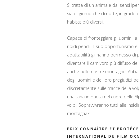
Si tratta di un animale dai sensi iper
sia di giorno che di notte, in grado d
habitat più diversi.
Capace di fronteggiare gli uomini la 
ripidi pendii. Il suo opportunismo e
adattabilità gli hanno permesso di 
diventare il carnivoro più diffuso del
anche nelle nostre montagne. Abba
degli uomini e dei loro pregiudizi p
discretamente sulle tracce della vol
una tana in quota nel cuore delle Al
volpi. Sopravvivranno tutti alle insidie
montagna?
PRIX CONNAÎTRE ET PROTÉGE
INTERNATIONAL DU FILM OR