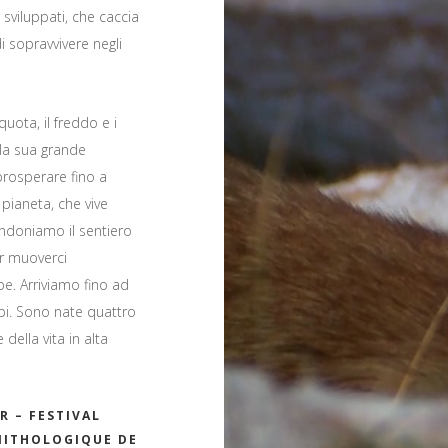
 sviluppati, che caccia
i sopravvivere negli
quota, il freddo e i
 la sua grande
prosperare fino a
 pianeta, che vive
ndoniamo il sentiero
er muoverci
pe. Arriviamo fino ad
pi. Sono nate quattro
 della vita in alta
R – FESTIVAL
NITHOLOGIQUE DE