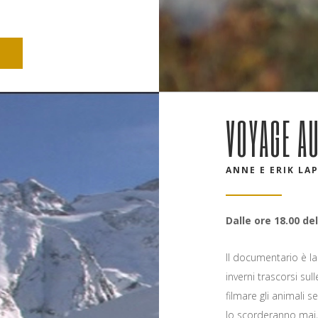
VOYAGE AU
ANNE E ERIK LAP
Dalle ore 18.00 del
Il documentario è la 
inverni trascorsi su
filmare gli animali s
lo scorderanno mai, 