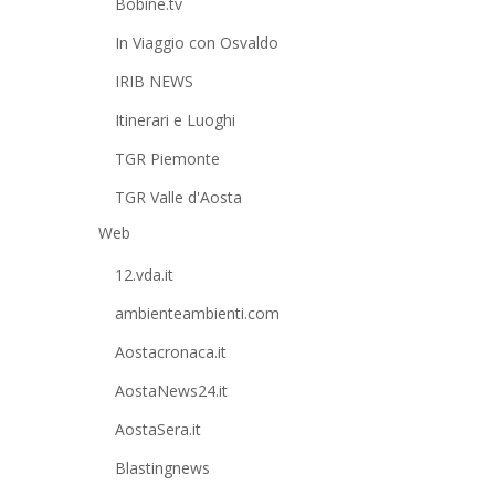
Bobine.tv
In Viaggio con Osvaldo
IRIB NEWS
Itinerari e Luoghi
TGR Piemonte
TGR Valle d'Aosta
Web
12.vda.it
ambienteambienti.com
Aostacronaca.it
AostaNews24.it
AostaSera.it
Blastingnews