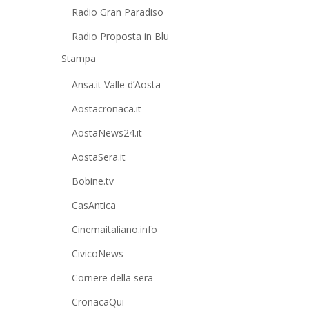
Radio Gran Paradiso
Radio Proposta in Blu
Stampa
Ansa.it Valle d’Aosta
Aostacronaca.it
AostaNews24.it
AostaSera.it
Bobine.tv
CasAntica
Cinemaitaliano.info
CivicoNews
Corriere della sera
CronacaQui