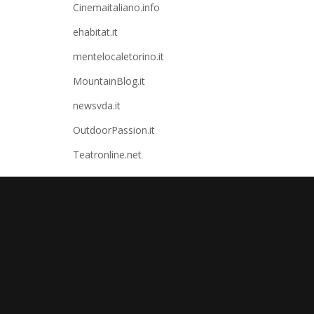
Cinemaitaliano.info
ehabitat.it
mentelocaletorino.it
MountainBlog.it
newsvda.it
OutdoorPassion.it
Teatronline.net