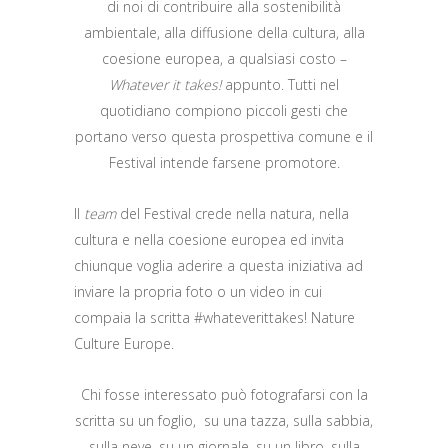
di noi di contribuire alla sostenibilità
ambientale, alla diffusione della cultura, alla
coesione europea, a qualsiasi costo –
Whatever it takes!
appunto. Tutti nel
quotidiano compiono piccoli gesti che
portano verso questa prospettiva comune e il
Festival intende farsene promotore.
Il
team
del Festival crede nella natura, nella
cultura e nella coesione europea ed invita
chiunque voglia aderire a questa iniziativa ad
inviare la propria foto o un video in cui
compaia la scritta #whateverittakes! Nature
Culture Europe.
Chi fosse interessato può fotografarsi con la
scritta su un foglio, su una tazza, sulla sabbia,
sulla neve, su un giornale, su un libro, sulla