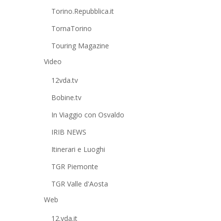
Torino.Repubblica.it
TornaTorino
Touring Magazine
Video
12vda.tv
Bobine.tv
In Viaggio con Osvaldo
IRIB NEWS
Itinerari e Luoghi
TGR Piemonte
TGR Valle d'Aosta
Web
12.vda.it