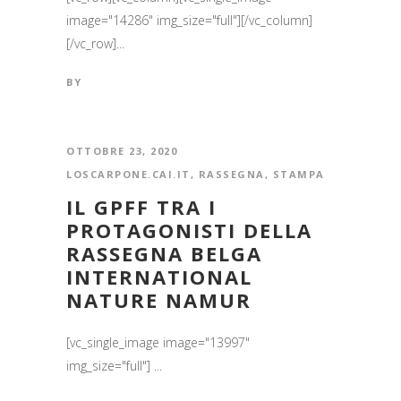
image="14286" img_size="full"][/vc_column]
[/vc_row]...
BY
OTTOBRE 23, 2020
LOSCARPONE.CAI.IT
,
RASSEGNA
,
STAMPA
IL GPFF TRA I
PROTAGONISTI DELLA
RASSEGNA BELGA
INTERNATIONAL
NATURE NAMUR
[vc_single_image image="13997"
img_size="full"] ...