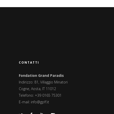
CONTATTI
Fondation Grand Paradis
Indirizzo: 81, Villaggio Minatori
Cogne, Aosta, IT 11012
Telefono: +39 0165 75301
E-mail:
info@gpff.it