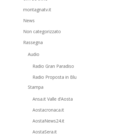
montagnatv.it
News
Non categorizzato
Rassegna
Audio
Radio Gran Paradiso
Radio Proposta in Blu
Stampa
Ansa.it Valle d’Aosta
Aostacronaca.it
AostaNews24.it
AostaSera.it