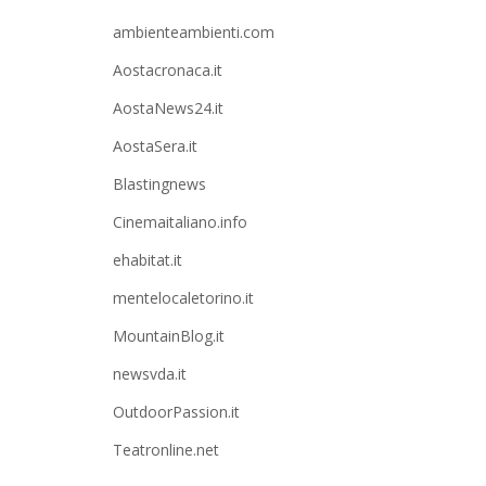
ambienteambienti.com
Aostacronaca.it
AostaNews24.it
AostaSera.it
Blastingnews
Cinemaitaliano.info
ehabitat.it
mentelocaletorino.it
MountainBlog.it
newsvda.it
OutdoorPassion.it
Teatronline.net