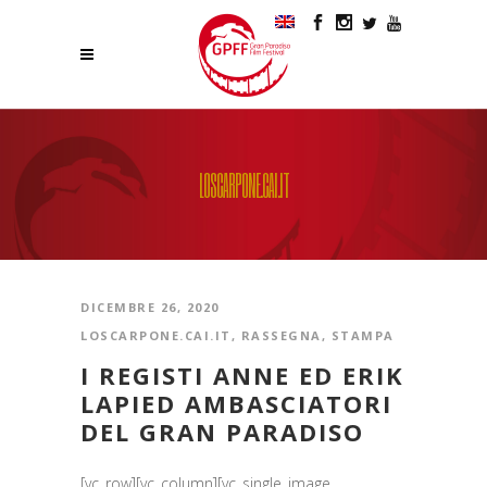
LOSCARPONE.CAI.IT
DICEMBRE 26, 2020
LOSCARPONE.CAI.IT
,
RASSEGNA
,
STAMPA
I REGISTI ANNE ED ERIK
LAPIED AMBASCIATORI
DEL GRAN PARADISO
[vc_row][vc_column][vc_single_image