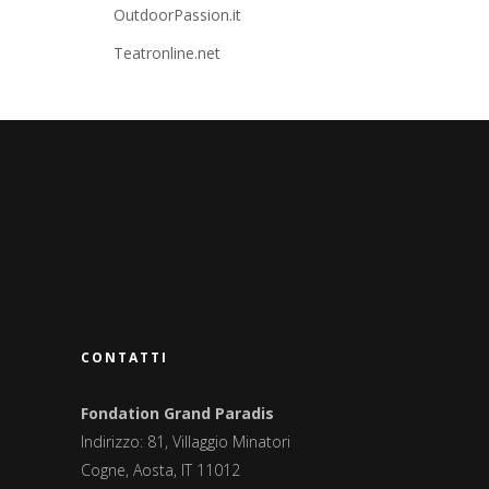
OutdoorPassion.it
Teatronline.net
CONTATTI
Fondation Grand Paradis
Indirizzo: 81, Villaggio Minatori
Cogne, Aosta, IT 11012