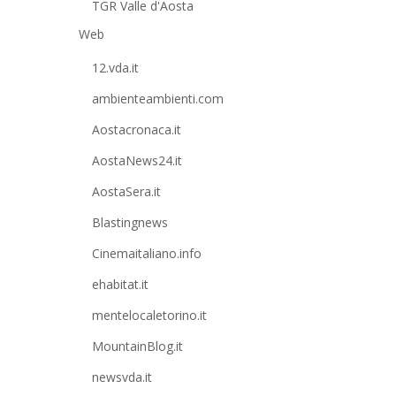
TGR Valle d'Aosta
Web
12.vda.it
ambienteambienti.com
Aostacronaca.it
AostaNews24.it
AostaSera.it
Blastingnews
Cinemaitaliano.info
ehabitat.it
mentelocaletorino.it
MountainBlog.it
newsvda.it