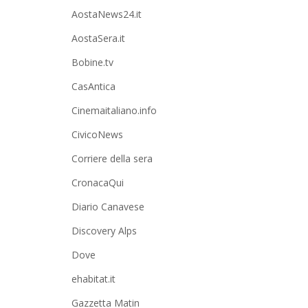
AostaNews24.it
AostaSera.it
Bobine.tv
CasAntica
Cinemaitaliano.info
CivicoNews
Corriere della sera
CronacaQui
Diario Canavese
Discovery Alps
Dove
ehabitat.it
Gazzetta Matin