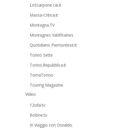
LoScarpone.cai.it
Massa-Critica.it
Montagna.TV
Montagnes Valdôtaines
Quotidiano Piemontese.it
Torino Sette
Torino.Repubblica.it
TornaTorino
Touring Magazine
Video
12vda.tv
Bobine.tv
In Viaggio con Osvaldo