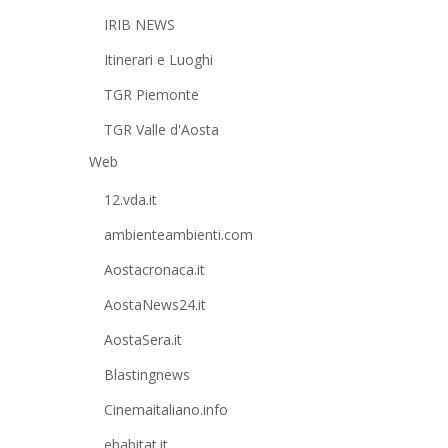
IRIB NEWS
Itinerari e Luoghi
TGR Piemonte
TGR Valle d'Aosta
Web
12.vda.it
ambienteambienti.com
Aostacronaca.it
AostaNews24.it
AostaSera.it
Blastingnews
Cinemaitaliano.info
ehabitat.it