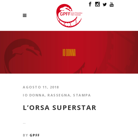
IO DONNA
AGOSTO 11, 2018
IO DONNA
,
RASSEGNA
,
STAMPA
L’ORSA SUPERSTAR
...
BY
GPFF