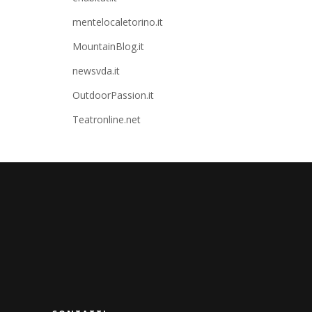
mentelocaletorino.it
MountainBlog.it
newsvda.it
OutdoorPassion.it
Teatronline.net