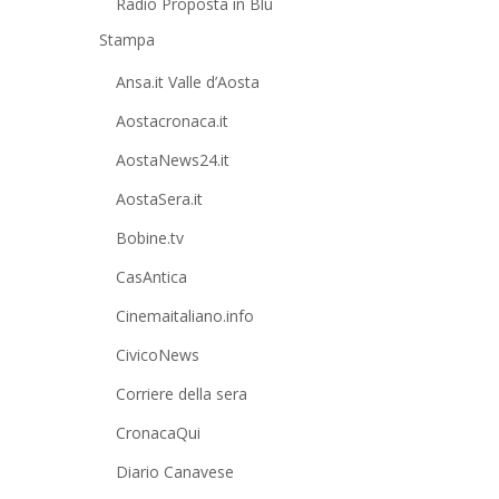
Radio Proposta in Blu
Stampa
Ansa.it Valle d’Aosta
Aostacronaca.it
AostaNews24.it
AostaSera.it
Bobine.tv
CasAntica
Cinemaitaliano.info
CivicoNews
Corriere della sera
CronacaQui
Diario Canavese