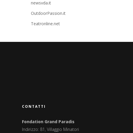
newsvda.it
OutdoorPassion.it
Teatronline.net
CONTATTI
Fondation Grand Paradis
Indirizzo: 81, Villaggio Minatori