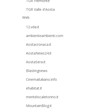
TGR Piemonte
TGR Valle d'Aosta
Web
12.vda.it
ambienteambienti.com
Aostacronaca.it
AostaNews24.it
AostaSera.it
Blastingnews
Cinemaitaliano.info
ehabitat.it
mentelocaletorino.it
MountainBlog.it