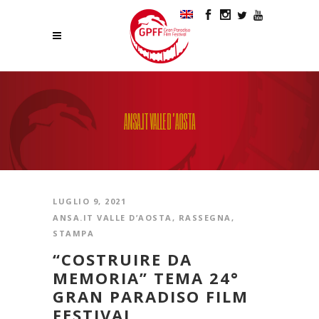
ANSA.IT VALLE D’AOSTA
LUGLIO 9, 2021
ANSA.IT VALLE D’AOSTA
,
RASSEGNA
,
STAMPA
“COSTRUIRE DA
MEMORIA” TEMA 24°
GRAN PARADISO FILM
FESTIVAL