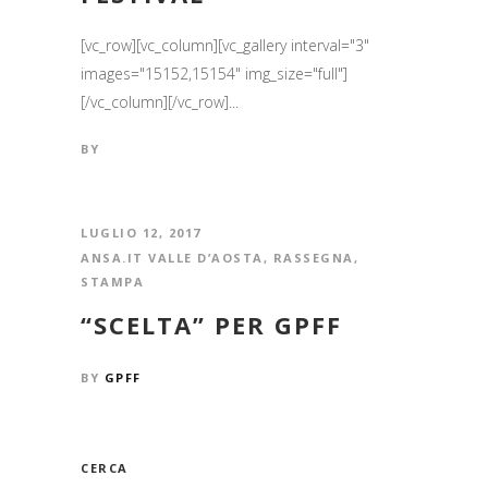
[vc_row][vc_column][vc_gallery interval="3"
images="15152,15154" img_size="full"]
[/vc_column][/vc_row]...
BY
LUGLIO 12, 2017
ANSA.IT VALLE D’AOSTA
,
RASSEGNA
,
STAMPA
“SCELTA” PER GPFF
BY
GPFF
CERCA