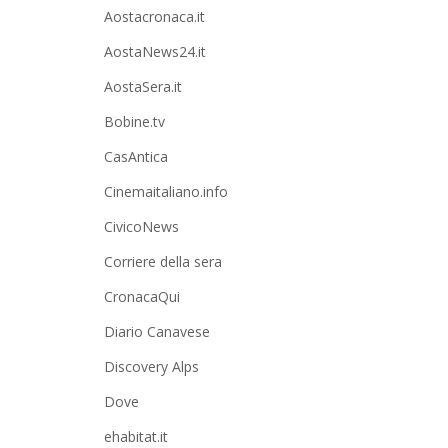
Aostacronaca.it
AostaNews24.it
AostaSera.it
Bobine.tv
CasAntica
Cinemaitaliano.info
CivicoNews
Corriere della sera
CronacaQui
Diario Canavese
Discovery Alps
Dove
ehabitat.it