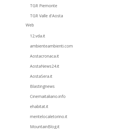
TGR Piemonte
TGR Valle d'Aosta
Web
12.vda.it
ambienteambienti.com
Aostacronaca.it
AostaNews24.it
AostaSera.it
Blastingnews
Cinemaitaliano.info
ehabitat.it
mentelocaletorino.it
MountainBlog.it