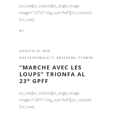
[vc_row][vc_column][vc_single_image
image="13752" img_size="full"][/vc_column]
[/vc_row]...
BY
AGOSTO 23, 2020
AOSTACRONACA.IT
,
RASSEGNA
,
STAMPA
“MARCHE AVEC LES
LOUPS” TRIONFA AL
23° GPFF
[vc_row][vc_column][vc_single_image
image="12811" img_size="full"][/vc_column]
[/vc_row]...