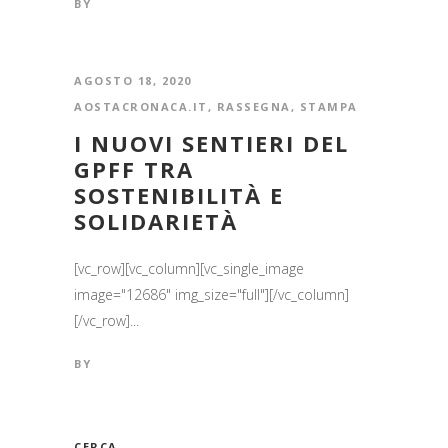
BY
AGOSTO 18, 2020
AOSTACRONACA.IT
,
RASSEGNA
,
STAMPA
I NUOVI SENTIERI DEL
GPFF TRA
SOSTENIBILITÀ E
SOLIDARIETÀ
[vc_row][vc_column][vc_single_image
image="12686" img_size="full"][/vc_column]
[/vc_row]...
BY
CERCA