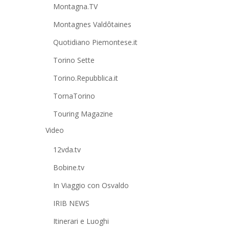
Montagna.TV
Montagnes Valdôtaines
Quotidiano Piemontese.it
Torino Sette
Torino.Repubblica.it
TornaTorino
Touring Magazine
Video
12vda.tv
Bobine.tv
In Viaggio con Osvaldo
IRIB NEWS
Itinerari e Luoghi