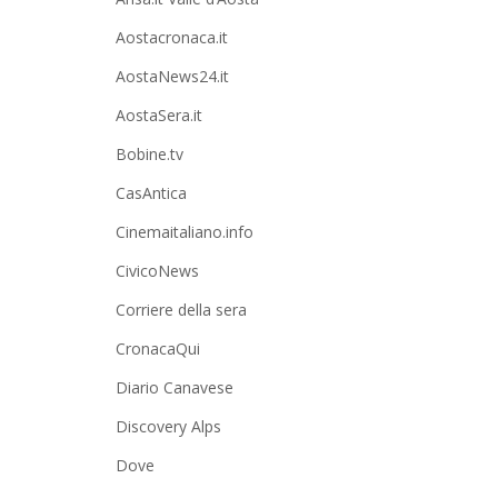
Aostacronaca.it
AostaNews24.it
AostaSera.it
Bobine.tv
CasAntica
Cinemaitaliano.info
CivicoNews
Corriere della sera
CronacaQui
Diario Canavese
Discovery Alps
Dove