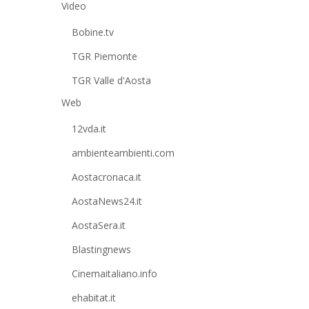
Video
Bobine.tv
TGR Piemonte
TGR Valle d'Aosta
Web
12vda.it
ambienteambienti.com
Aostacronaca.it
AostaNews24.it
AostaSera.it
Blastingnews
Cinemaitaliano.info
ehabitat.it