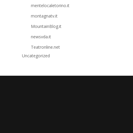
mentelocaletorino.it
montagnatv.it
MountainBlog.it
newsvda.it
Teatronline.net
Uncategorized