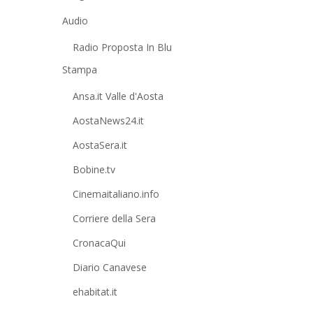
Audio
Radio Proposta In Blu
Stampa
Ansa.it Valle d'Aosta
AostaNews24.it
AostaSera.it
Bobine.tv
Cinemaitaliano.info
Corriere della Sera
CronacaQui
Diario Canavese
ehabitat.it