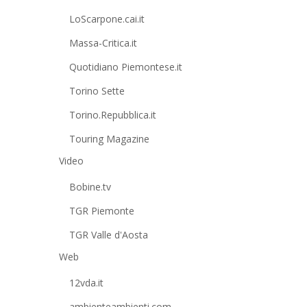
LoScarpone.cai.it
Massa-Critica.it
Quotidiano Piemontese.it
Torino Sette
Torino.Repubblica.it
Touring Magazine
Video
Bobine.tv
TGR Piemonte
TGR Valle d'Aosta
Web
12vda.it
ambienteambienti.com