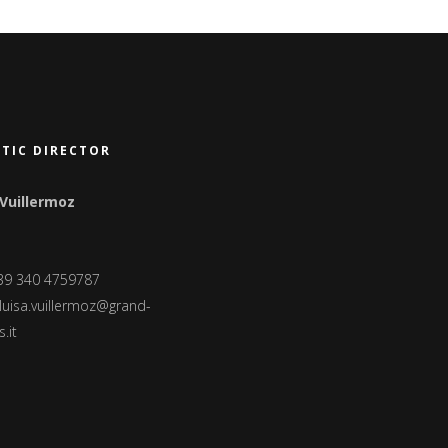
STIC DIRECTOR
 Vuillermoz
+39 340 4759787
luisa.vuillermoz@grand-
.it