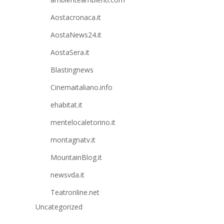
Aostacronaca.it
AostaNews24.it
AostaSera.it
Blastingnews
Cinemaitaliano.info
ehabitat.it
mentelocaletorino.it
montagnatv.it
MountainBlog.it
newsvda.it
Teatronline.net
Uncategorized