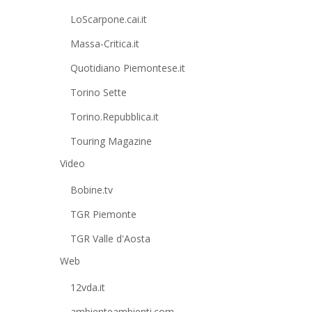
LoScarpone.cai.it
Massa-Critica.it
Quotidiano Piemontese.it
Torino Sette
Torino.Repubblica.it
Touring Magazine
Video
Bobine.tv
TGR Piemonte
TGR Valle d'Aosta
Web
12vda.it
ambienteambienti.com