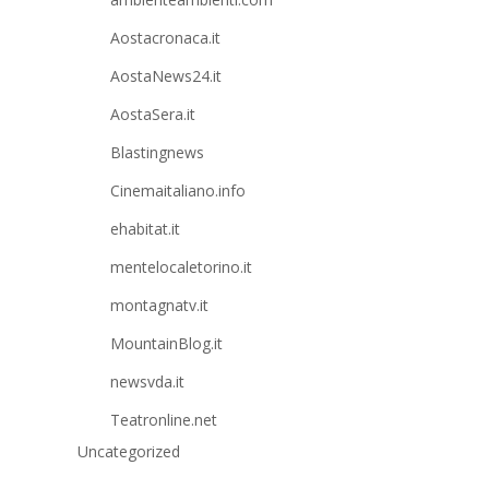
Aostacronaca.it
AostaNews24.it
AostaSera.it
Blastingnews
Cinemaitaliano.info
ehabitat.it
mentelocaletorino.it
montagnatv.it
MountainBlog.it
newsvda.it
Teatronline.net
Uncategorized