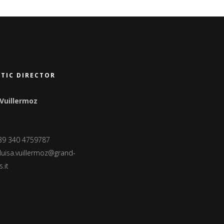
STIC DIRECTOR
 Vuillermoz
+39 340 4759787
luisa.vuillermoz@grand-
.it