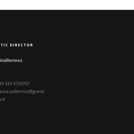
STIC DIRECTOR
 Vuillermoz
+39 340 4759787
luisa.vuillermoz@grand-
.it