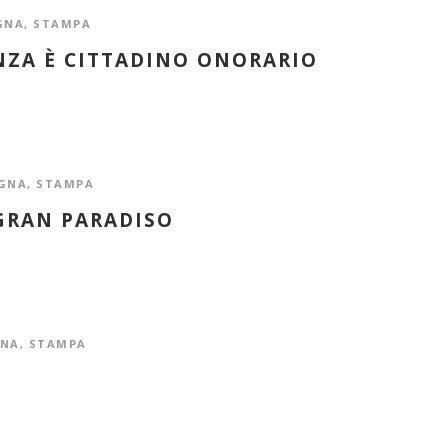
GNA
,
STAMPA
NZA È CITTADINO ONORARIO
GNA
,
STAMPA
 GRAN PARADISO
GNA
,
STAMPA