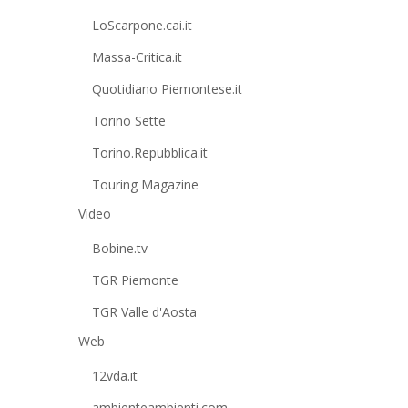
LoScarpone.cai.it
Massa-Critica.it
Quotidiano Piemontese.it
Torino Sette
Torino.Repubblica.it
Touring Magazine
Video
Bobine.tv
TGR Piemonte
TGR Valle d'Aosta
Web
12vda.it
ambienteambienti.com