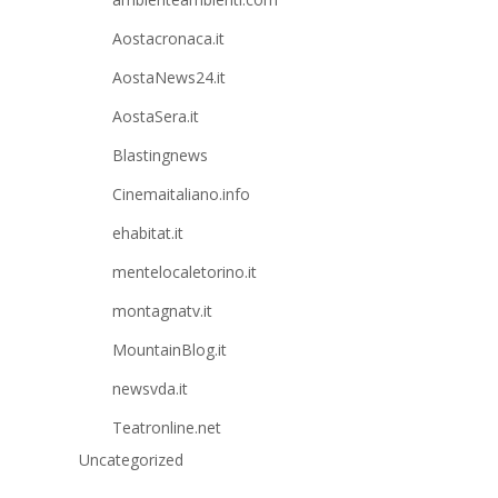
Aostacronaca.it
AostaNews24.it
AostaSera.it
Blastingnews
Cinemaitaliano.info
ehabitat.it
mentelocaletorino.it
montagnatv.it
MountainBlog.it
newsvda.it
Teatronline.net
Uncategorized