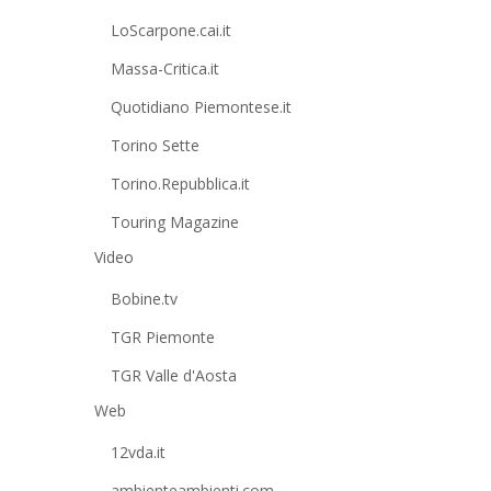
LoScarpone.cai.it
Massa-Critica.it
Quotidiano Piemontese.it
Torino Sette
Torino.Repubblica.it
Touring Magazine
Video
Bobine.tv
TGR Piemonte
TGR Valle d'Aosta
Web
12vda.it
ambienteambienti.com