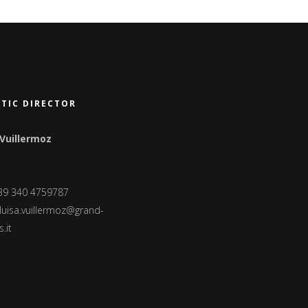
STIC DIRECTOR
 Vuillermoz
+39 340 4759787
luisa.vuillermoz@grand-
.it