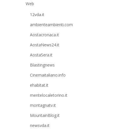
Web
12vda.it
ambienteambienti.com
Aostacronaca.it
AostaNews24.it
AostaSera.it
Blastingnews
Cinemaitaliano.info
ehabitat.it
mentelocaletorino.it
montagnatv.it
MountainBlog.it
newsvda.it