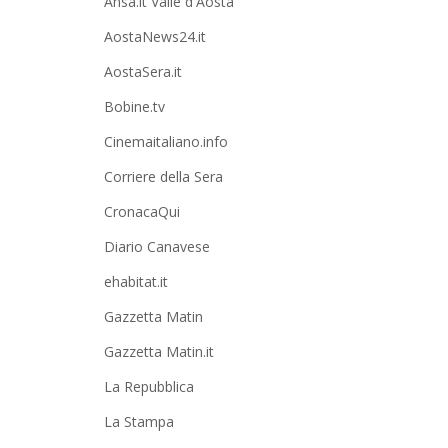
Ansa.it Valle d'Aosta
AostaNews24.it
AostaSera.it
Bobine.tv
Cinemaitaliano.info
Corriere della Sera
CronacaQui
Diario Canavese
ehabitat.it
Gazzetta Matin
Gazzetta Matin.it
La Repubblica
La Stampa