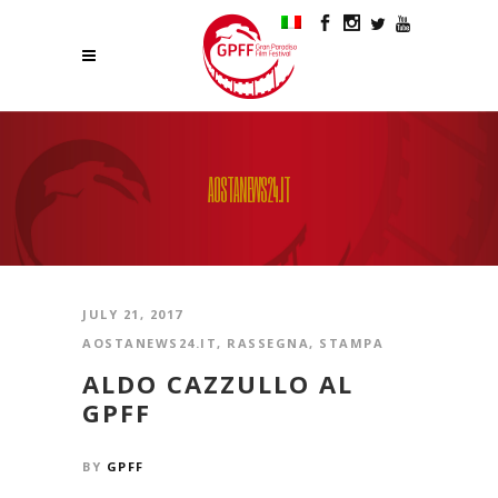
AOSTANEWS24.IT
JULY 21, 2017
AOSTANEWS24.IT
,
RASSEGNA
,
STAMPA
ALDO CAZZULLO AL
GPFF
BY
GPFF