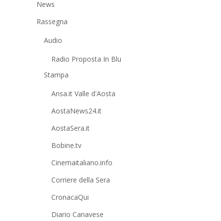
News
Rassegna
Audio
Radio Proposta In Blu
Stampa
Ansa.it Valle d'Aosta
AostaNews24.it
AostaSera.it
Bobine.tv
Cinemaitaliano.info
Corriere della Sera
CronacaQui
Diario Canavese