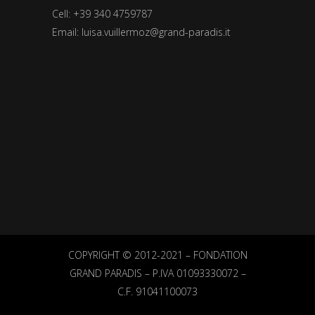
Cell: +39 340 4759787
Email:
luisa.vuillermoz@grand-paradis.it
COPYRIGHT © 2012-2021 – FONDATION
GRAND PARADIS – P.IVA 01093330072 –
C.F.
91041100073