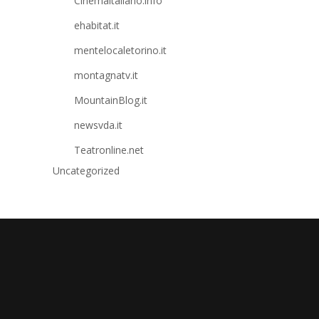
Cinemaitaliano.info
ehabitat.it
mentelocaletorino.it
montagnatv.it
MountainBlog.it
newsvda.it
Teatronline.net
Uncategorized