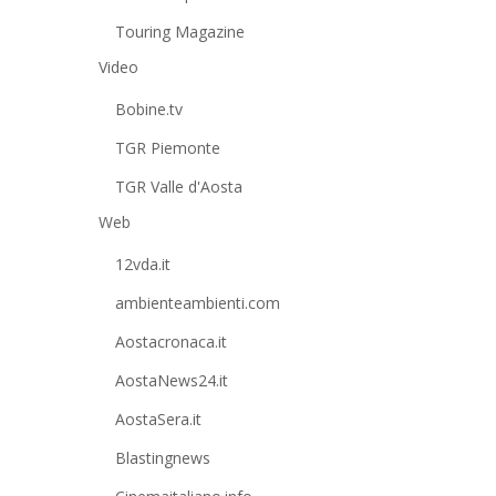
Touring Magazine
Video
Bobine.tv
TGR Piemonte
TGR Valle d'Aosta
Web
12vda.it
ambienteambienti.com
Aostacronaca.it
AostaNews24.it
AostaSera.it
Blastingnews