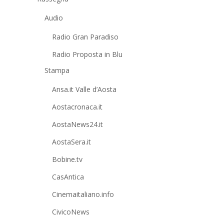
Audio
Radio Gran Paradiso
Radio Proposta in Blu
Stampa
Ansa.it Valle d’Aosta
Aostacronaca.it
AostaNews24.it
AostaSera.it
Bobine.tv
CasAntica
Cinemaitaliano.info
CivicoNews