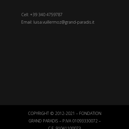
Cell: +39 340 4759787
Email:
luisa.vuillermoz@grand-paradis.it
COPYRIGHT © 2012-2021 – FONDATION
GRAND PARADIS – P.IVA 01093330072 –
C.F.
91041100073