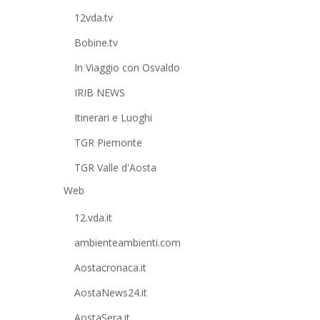
12vda.tv
Bobine.tv
In Viaggio con Osvaldo
IRIB NEWS
Itinerari e Luoghi
TGR Piemonte
TGR Valle d'Aosta
Web
12.vda.it
ambienteambienti.com
Aostacronaca.it
AostaNews24.it
AostaSera.it