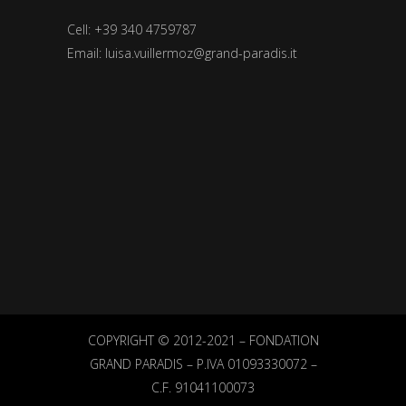
Cell: +39 340 4759787
Email:
luisa.vuillermoz@grand-paradis.it
COPYRIGHT © 2012-2021 – FONDATION
GRAND PARADIS – P.IVA 01093330072 –
C.F.
91041100073