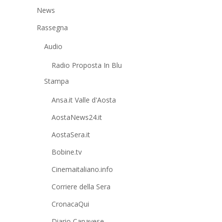
News
Rassegna
Audio
Radio Proposta In Blu
Stampa
Ansa.it Valle d'Aosta
AostaNews24.it
AostaSera.it
Bobine.tv
Cinemaitaliano.info
Corriere della Sera
CronacaQui
Diario Canavese