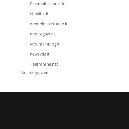
Cinemaitaliano.info
ehabitat.it
mentelocaletorino.it
montagnatv.it
MountainBlog.it
newsvda.it
Teatronline.net
Uncategorized