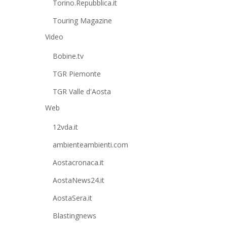
Torino.Repubblica.it
Touring Magazine
Video
Bobine.tv
TGR Piemonte
TGR Valle d'Aosta
Web
12vda.it
ambienteambienti.com
Aostacronaca.it
AostaNews24.it
AostaSera.it
Blastingnews