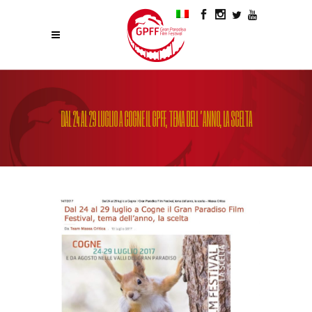
DAL 24 AL 29 LUGLIO A COGNE IL GPFF, TEMA DELL’ANNO, LA SCELTA